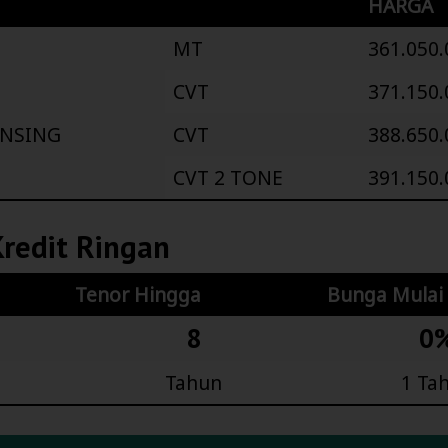
HARGA
MT
361.050.
CVT
371.150.
NSING
CVT
388.650.
CVT 2 TONE
391.150.
redit Ringan
Tenor Hingga
Bunga Mulai
8
0
Tahun
1 Ta