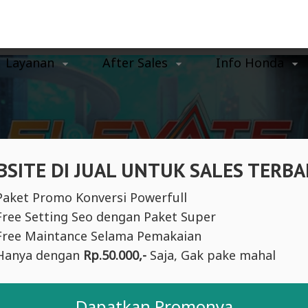
Layanan
After Sales
Info Honda
SITE DI JUAL UNTUK SALES TERBA
Paket Promo Konversi Powerfull
Free Setting Seo dengan Paket Super
Free Maintance Selama Pemakaian
Hanya dengan
Rp.50.000,-
Saja, Gak pake mahal
Dapatkan Promonya