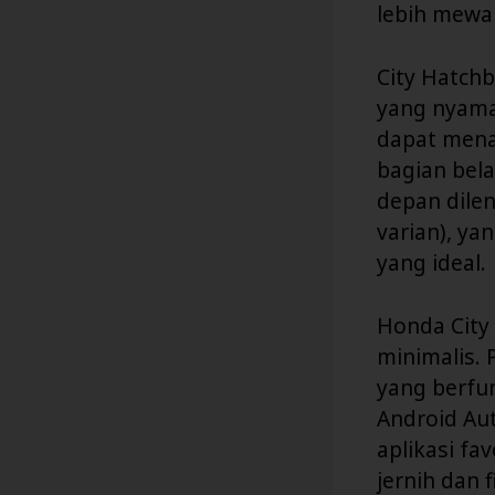
lebih mewa
City Hatchb
yang nyama
dapat mena
bagian bel
depan dile
varian), y
yang ideal.
Honda City
minimalis. 
yang berfu
Android Au
aplikasi fa
jernih dan 