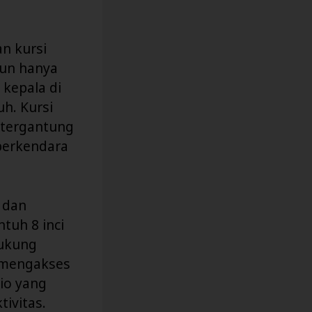
an kursi
pun hanya
kepala di
h. Kursi
(tergantung
berkendara
 dan
tuh 8 inci
dukung
t mengakses
io yang
ivitas.