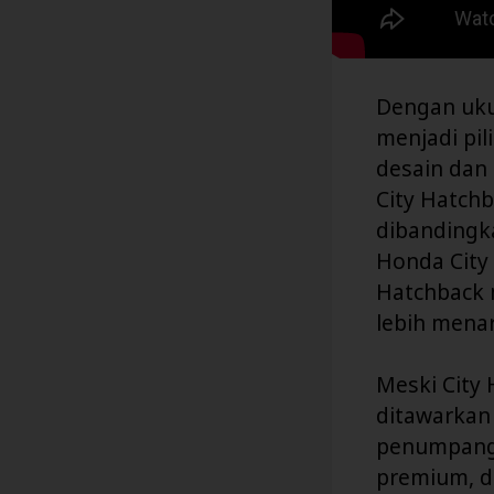
Dengan uku
menjadi pi
desain dan
City Hatch
dibandingk
Honda City
Hatchback 
lebih mena
Meski City
ditawarkan
penumpangn
premium, d