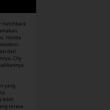
y Hatchback
tamakan
as. Honda
n modern
si dari
nnya, City
adikannya
in yang
ta
 lebih
ang terasa