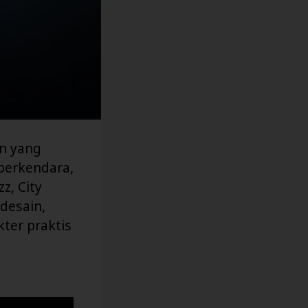
n yang
berkendara,
z, City
desain,
ter praktis