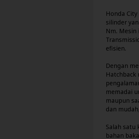
Honda City 
silinder ya
Nm. Mesin i
Transmissi
efisien.
Dengan mes
Hatchback 
pengalaman
memadai un
maupun saat
dan mudah,
Salah satu
bahan baka