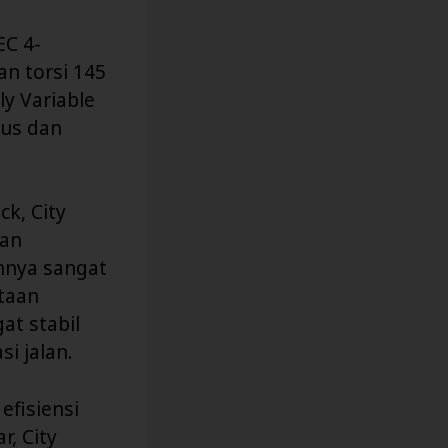
EC 4-
n torsi 145
y Variable
lus dan
k, City
dan
nnya sangat
otaan
at stabil
i jalan.
efisiensi
, City