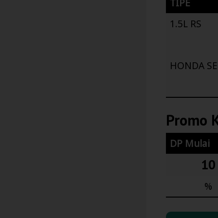
TIPE
1.5L RS
HONDA SE
Promo K
DP Mulai
10
%